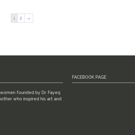
1
2
→
FACEBOOK PAGE
r women founded by Dr. Fayeq
other who inspired his art and