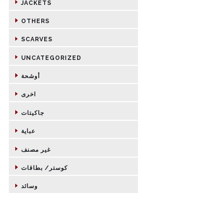
JACKETS
OTHERS
SCARVES
UNCATEGORIZED
أوشحة
اخرى
جاكيتات
عباية
غير مصنف
كوستر/ بطاقات
وسائد