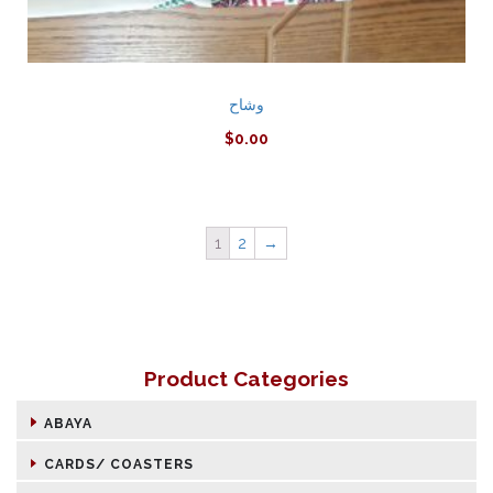
وشاح
$
0.00
1
2
→
Product Categories
ABAYA
CARDS/ COASTERS